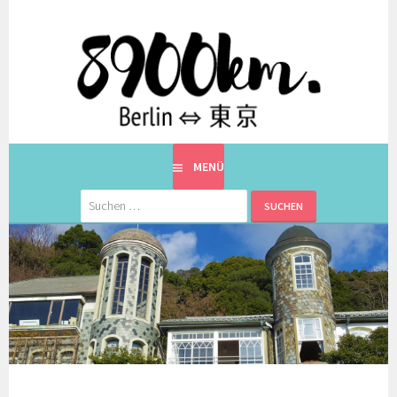
Springe
zum
Inhalt
EINE BERLINERIN IN JAPAN. MIT EINEM JAPANER.
8900KM. BERLIN ⇔ 東京
MENÜ
Suchen
nach: