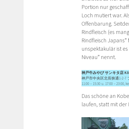
Portion nur geschaf
Loch mutiert war. Al
Offenbarung. Seitde
Rindfleisch (es mang
Rindfleisch Japans”
unspektakulär ist 
Niveau” nennt.
神戸牛みやび サンキタ店 Kōbegy
神戸市中央区北長狭通1-2-7 プラチナビル
11:00 – 15:30 u. 17:00 – 23:00, 
Das schöne an Kobe i
laufen, statt mit de