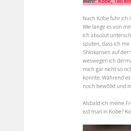
Mehr:
Kōbe, Teil e
Nach Kobe fuhr ich 
Wie lange es von mi
ich absolut unters
sputen, dass ich mir
Shinkansen auf der 
weswegen ich derma
mich gar nicht so r
konnte. Während es 
noch bewölkt und i
Alsbald ich meine Fr
isst man in Kobe? K