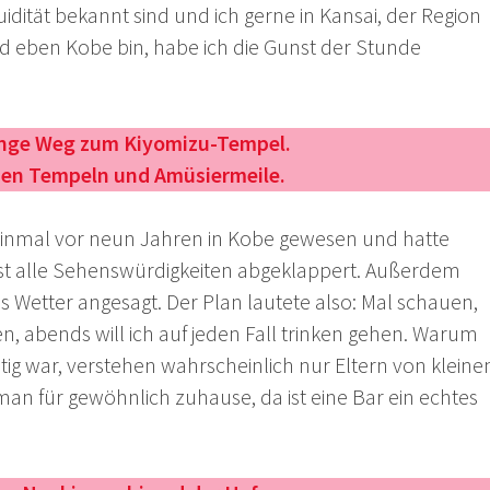
uidität bekannt sind und ich gerne in Kansai, der Region
 eben Kobe bin, habe ich die Gunst der Stunde
ange Weg zum Kiyomizu-Tempel.
en Tempeln und Amüsiermeile.
einmal vor neun Jahren in Kobe gewesen und hatte
ast alle Sehenswürdigkeiten abgeklappert. Außerdem
es Wetter angesagt. Der Plan lautete also: Mal schauen,
, abends will ich auf jeden Fall trinken gehen. Warum
htig war, verstehen wahrscheinlich nur Eltern von kleine
man für gewöhnlich zuhause, da ist eine Bar ein echtes