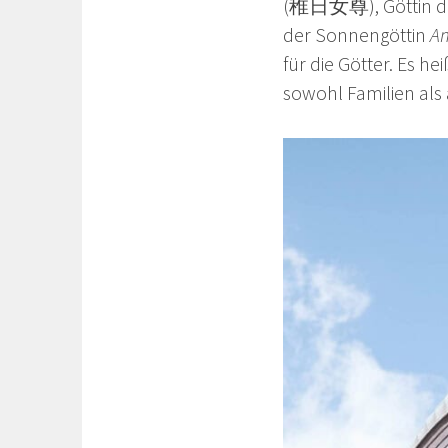
(稚日女尊), Göttin de
der Sonnengöttin
A
für die Götter. Es h
sowohl Familien al