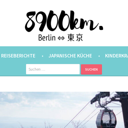
ANER.
⇔ 東京
REISEBERICHTE
JAPANISCHE KÜCHE
KINDERKR
Suchen
nach: