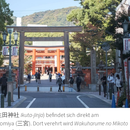
n (生田神社
Ikuta-jinja
) befindet sich direkt am
nomiya (三宮). Dort verehrt wird
Wakuharume no Mikoto