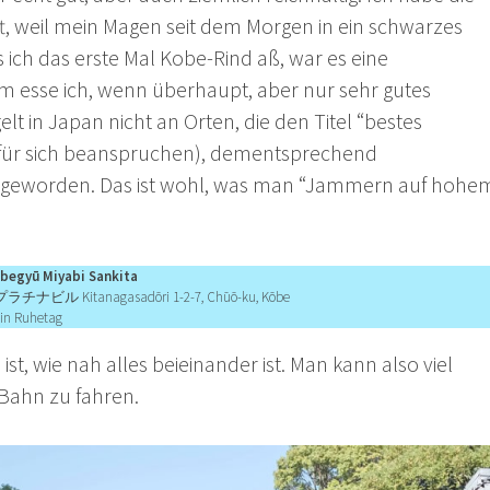
ft, weil mein Magen seit dem Morgen in ein schwarzes
s ich das erste Mal Kobe-Rind aß, war es eine
m esse ich, wenn überhaupt, aber nur sehr gutes
elt in Japan nicht an Orten, die den Titel “bestes
 für sich beanspruchen), dementsprechend
es geworden. Das ist wohl, was man “Jammern auf hohe
ū Miyabi Sankita
 Kitanagasadōri 1-2-7, Chūō-ku, Kōbe
kein Ruhetag
st, wie nah alles beieinander ist. Man kann also viel
r Bahn zu fahren.