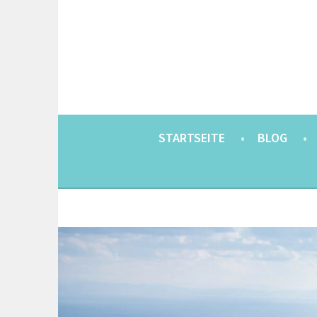
Springe
zum
Inhalt
EINE BERLINERIN IN JAPAN. MIT EINEM JAP
8900KM. BERLIN 
STARTSEITE
BLOG