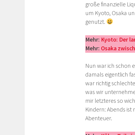
große finanzielle Liq
um Kyoto, Osaka und
genutzt.
Mehr:
Kyoto: Der l
Mehr:
Osaka zwisch
Nun war ich schon 
damals eigentlich f
war richtig schlecht
was wir unternehmen
mir letzteres so wic
Kindern: Abends ist 
Abenteuer.