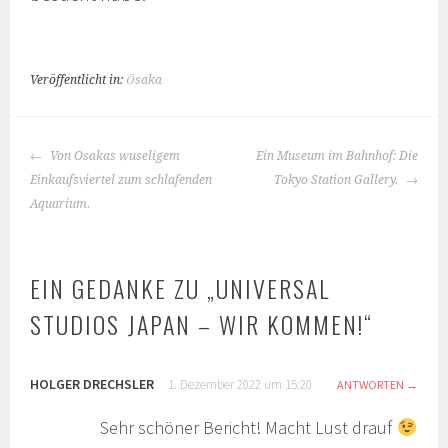
Veröffentlicht in:
Ōsaka
BEITRAGS-
Von Osakas wuseligem
Ein Museum im Bahnhof: Die
NAVIGATION
Einkaufsviertel zum schlafenden
Tokyo Station Gallery.
Aquarium.
EIN GEDANKE ZU „
UNIVERSAL
STUDIOS JAPAN – WIR KOMMEN!
“
HOLGER DRECHSLER
1. Dezember 2022 um 15:20
ANTWORTEN
Sehr schöner Bericht! Macht Lust drauf