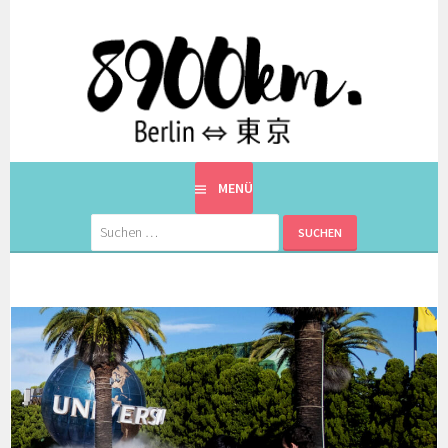
Springe
zum
Inhalt
EINE BERLINERIN IN JAPAN. MIT EINEM JAPANER.
8900KM. BERLIN ⇔ 東京
MENÜ
Suchen
nach: