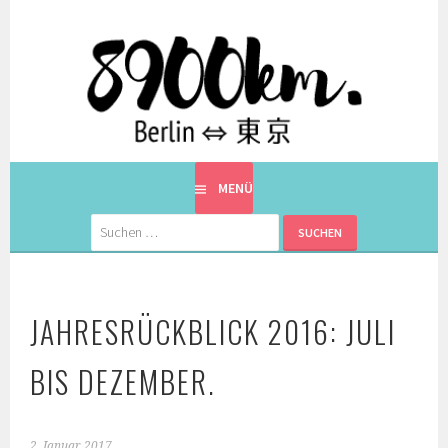
Springe
zum
Inhalt
EINE BERLINERIN IN JAPAN. MIT EINEM JAPANER.
8900KM. BERLIN ⇔ 東京
MENÜ
Suchen
nach:
JAHRESRÜCKBLICK 2016: JULI
BIS DEZEMBER.
2. Januar 2017