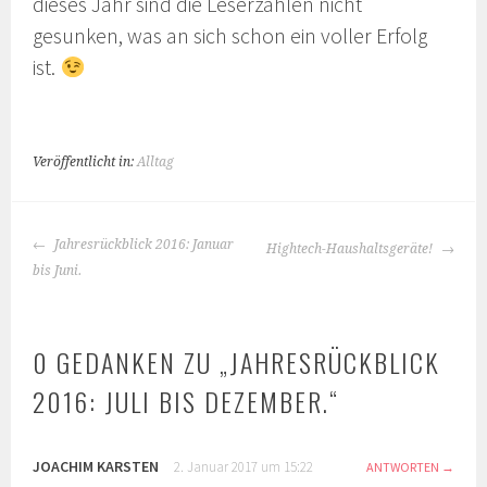
dieses Jahr sind die Leserzahlen nicht
gesunken, was an sich schon ein voller Erfolg
ist.
Veröffentlicht in:
Alltag
BEITRAGS-
Jahresrückblick 2016: Januar
Hightech-Haushaltsgeräte!
NAVIGATION
bis Juni.
0 GEDANKEN ZU „
JAHRESRÜCKBLICK
2016: JULI BIS DEZEMBER.
“
JOACHIM KARSTEN
2. Januar 2017 um 15:22
ANTWORTEN