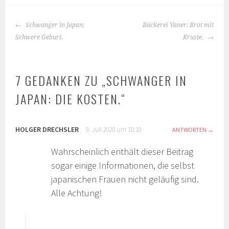
BEITRAGS-
Schwanger in Japan:
Bäckerei Vaner: Brot mit
NAVIGATION
Schwere Geburt.
Kruste.
7 GEDANKEN ZU „
SCHWANGER IN
JAPAN: DIE KOSTEN.
“
HOLGER DRECHSLER
9. Juli 2020 um 18:10
ANTWORTEN
Wahrscheinlich enthält dieser Beitrag
sogar einige Informationen, die selbst
japanischen Frauen nicht geläufig sind.
Alle Achtung!