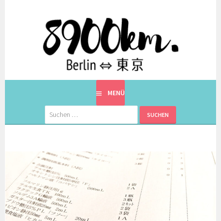
Springe
zum
Inhalt
EINE BERLINERIN IN JAPAN. MIT EINEM JAPANER.
8900KM. BERLIN ⇔ 東京
MENÜ
Suchen
nach: