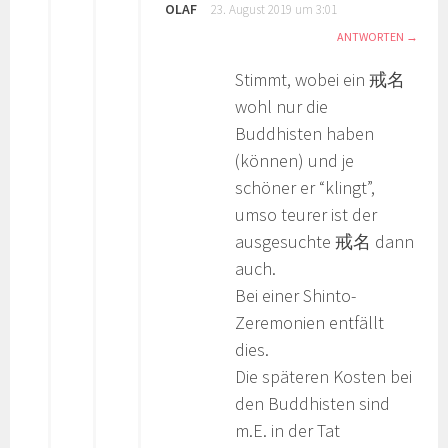
OLAF
23. August 2019 um 3:01
ANTWORTEN
Stimmt, wobei ein 戒名
wohl nur die
Buddhisten haben
(können) und je
schöner er “klingt”,
umso teurer ist der
ausgesuchte 戒名 dann
auch.
Bei einer Shinto-
Zeremonien entfällt
dies.
Die späteren Kosten bei
den Buddhisten sind
m.E. in der Tat