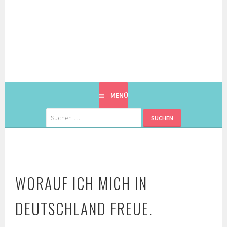
Springe
zum
Inhalt
EINE BERLINERIN IN JAPAN. MIT EINEM JAPANER.
8900KM. BERLIN ⇔ 東京
MENÜ
Suchen
nach:
WORAUF ICH MICH IN
DEUTSCHLAND FREUE.