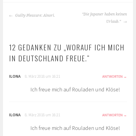
BEITRAGS-
“Die Japaner haben keinen
Guilty Pleasure: Ainori.
NAVIGATION
Urlaub.”
12 GEDANKEN ZU „
WORAUF ICH MICH
IN DEUTSCHLAND FREUE.
“
ILONA
8. März 2018 um 16:21
ANTWORTEN
Ich freue mich auf Rouladen und Klöse!
ILONA
8. März 2018 um 16:21
ANTWORTEN
Ich freue mich auf Rouladen und Klöse!