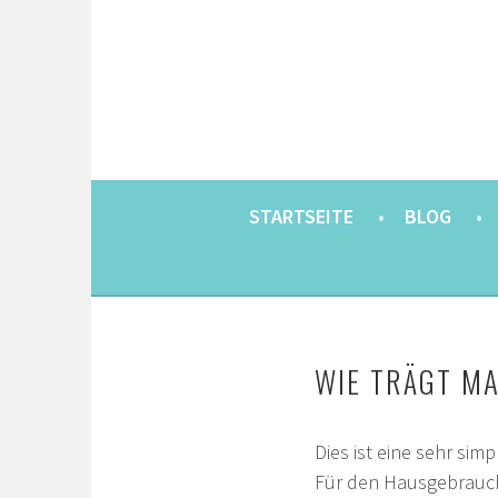
Springe
zum
Inhalt
EINE BERLINERIN IN JAPAN. MIT EINEM JAP
8900KM. BERLIN 
STARTSEITE
BLOG
WIE TRÄGT MA
Dies ist eine sehr sim
Für den Hausgebrauch 