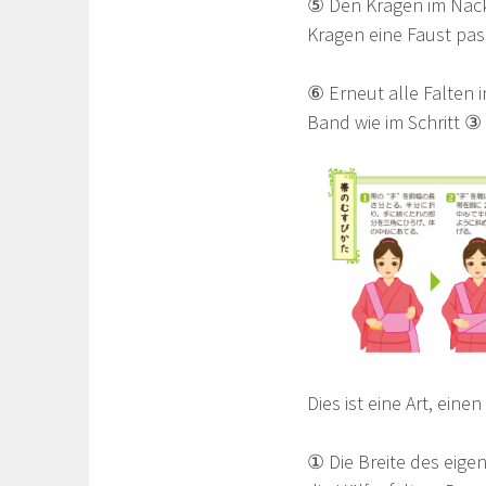
⑤ Den Kragen im Nack
Kragen eine Faust pass
⑥ Erneut alle Falten 
Band wie im Schritt ③
Dies ist eine Art, ein
① Die Breite des eig