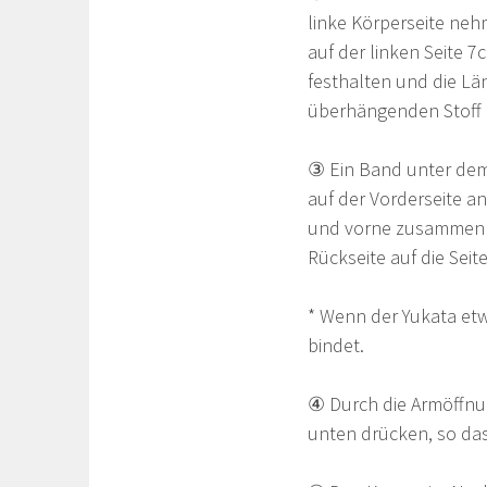
linke Körperseite neh
auf der linken Seite 7
festhalten und die Lä
überhängenden Stoff 
③ Ein Band unter dem 
auf der Vorderseite a
und vorne zusammenbi
Rückseite auf die Seit
* Wenn der Yukata etwa
bindet.
④ Durch die Armöffnu
unten drücken, so dass