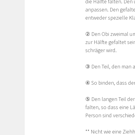
die Hälfte falten. Den 
anpassen. Den gefaltet
entweder spezielle Kl
② Den Obi zweimal um 
zur Hälfte gefaltet se
schräger wird.
③ Den Teil, den man a
④ So binden, dass der 
⑤ Den langen Teil der
falten, so dass eine L
Person sind verschied
** Nicht wie eine Zieh