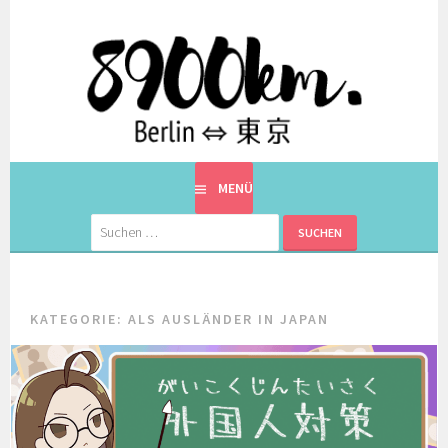
Springe
zum
Inhalt
EINE BERLINERIN IN JAPAN. MIT EINEM JAPANER.
8900KM. BERLIN ⇔ 東京
MENÜ
Suchen
nach:
KATEGORIE:
ALS AUSLÄNDER IN JAPAN