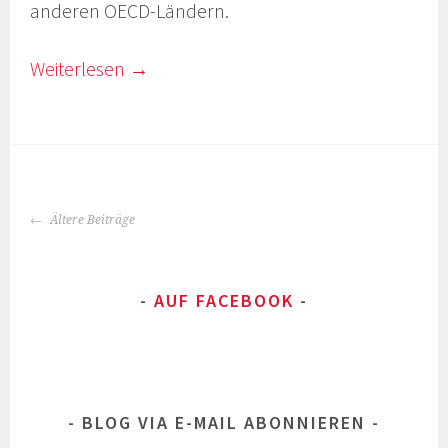
anderen OECD-Ländern.
Weiterlesen
→
BEITRAGS-
Ältere Beiträge
NAVIGATION
AUF FACEBOOK
BLOG VIA E-MAIL ABONNIEREN