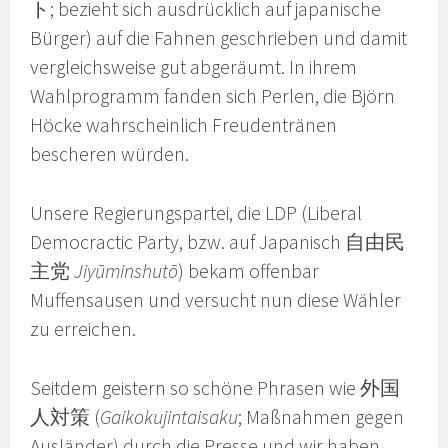
ト; bezieht sich ausdrücklich auf japanische
Bürger) auf die Fahnen geschrieben und damit
vergleichsweise gut abgeräumt. In ihrem
Wahlprogramm fanden sich Perlen, die Björn
Höcke wahrscheinlich Freudentränen
bescheren würden.
Unsere Regierungspartei, die LDP (Liberal
Democractic Party, bzw. auf Japanisch 自由民
主党
Jiyūminshutō
) bekam offenbar
Muffensausen und versucht nun diese Wähler
zu erreichen.
Seitdem geistern so schöne Phrasen wie 外国
人対策 (
Gaikokujintaisaku
; Maßnahmen gegen
Ausländer) durch die Presse und wir haben