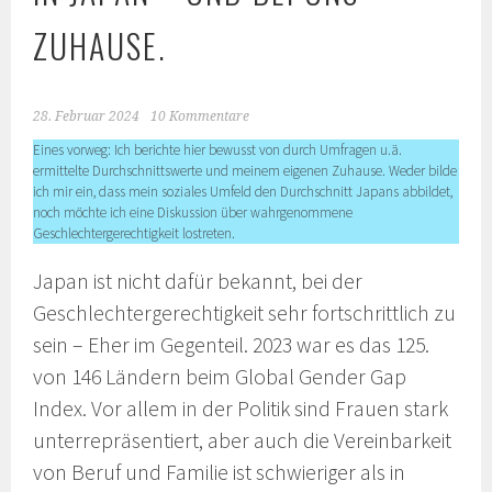
ZUHAUSE.
28. Februar 2024
10 Kommentare
Eines vorweg: Ich berichte hier bewusst von durch Umfragen u.ä.
ermittelte Durchschnittswerte und meinem eigenen Zuhause. Weder bilde
ich mir ein, dass mein soziales Umfeld den Durchschnitt Japans abbildet,
noch möchte ich eine Diskussion über wahrgenommene
Geschlechtergerechtigkeit lostreten.
Japan ist nicht dafür bekannt, bei der
Geschlechtergerechtigkeit sehr fortschrittlich zu
sein – Eher im Gegenteil. 2023 war es das 125.
von 146 Ländern beim Global Gender Gap
Index. Vor allem in der Politik sind Frauen stark
unterrepräsentiert, aber auch die Vereinbarkeit
von Beruf und Familie ist schwieriger als in