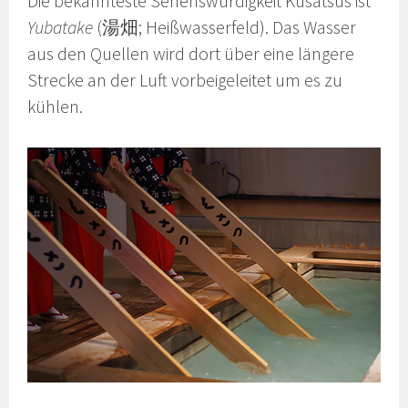
Die bekannteste Sehenswürdigkeit Kusatsus ist
Yubatake
(湯畑; Heißwasserfeld). Das Wasser
aus den Quellen wird dort über eine längere
Strecke an der Luft vorbeigeleitet um es zu
kühlen.