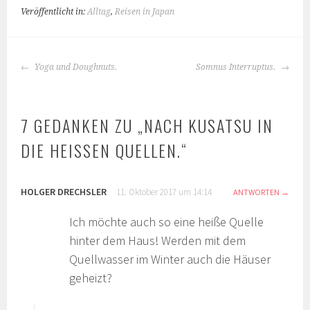
Veröffentlicht in:
Alltag
,
Reisen in Japan
BEITRAGS-
Yoga und Doughnuts.
Somnus Interruptus.
NAVIGATION
7 GEDANKEN ZU „
NACH KUSATSU IN
DIE HEISSEN QUELLEN.
“
HOLGER DRECHSLER
11. Oktober 2017 um 14:14
ANTWORTEN
Ich möchte auch so eine heiße Quelle
hinter dem Haus! Werden mit dem
Quellwasser im Winter auch die Häuser
geheizt?