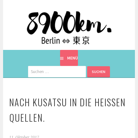
Springe
zum
Inhalt
EINE BERLINERIN IN JAPAN. MIT EINEM JAPANER.
8900KM. BERLIN ⇔ 東京
MENÜ
Suchen
nach:
NACH KUSATSU IN DIE HEISSEN Q
UELLEN.
11. Oktober 2017