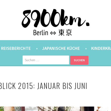
ANER.
⇔ 東京
REISEBERICHTE
JAPANISCHE KÜCHE
KINDERKR
Suchen
nach:
LICK 2015: JANUAR BIS JUNI