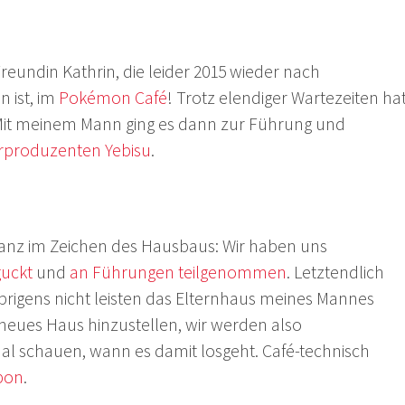
reundin Kathrin, die leider 2015 wieder nach
 ist, im
Pokémon Café
! Trotz elendiger Wartezeiten ha
it meinem Mann ging es dann zur Führung und
rproduzenten Yebisu
.
anz im Zeichen des Hausbaus: Wir haben uns
uckt
und
an Führungen teilgenommen
. Letztendlich
brigens nicht leisten das Elternhaus meines Mannes
neues Haus hinzustellen, wir werden also
al schauen, wann es damit losgeht. Café-technisch
bon
.