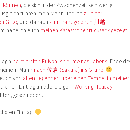
en können
, die sich in der Zwischenzeit kein wenig
Ausgleich fuhren mein Mann und ich
zu einer
on Glico
, und danach
zum nahegelenen 川越
em habe ich euch
meinen Katastropenrucksack gezeigt
.
llegin
beim ersten Fußballspiel meines Lebens
. Ende de
t meinem Mann
nach 佐倉 (Sakura) ins Grüne
.
 euch von
alten Legenden über einen Tempel in meiner
d einen Eintrag an alle, die gern
Working Holiday in
en, geschrieben.
chsten Eintrag.