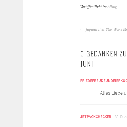
Veröffentlicht in:
Alltag
BEITRAGS-
Japanisches Star Wars M
NAVIGATION
0 GEDANKEN ZU
JUNI
“
FRIEDEFREUDEUNDEIERKU
Alles Liebe 
JETPACKCHECKER
31. Dez