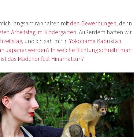
 mich langsam ranhalten mit
den Bewerbungen
, denn
zten Arbeitstag im Kindergarten
. Außerdem hatten wir
hzeitstag
, und ich sah mir in
Yokohama Kabuki an
.
n Japaner werden?
In welche Richtung schreibt man
ist das Mädchenfest Hinamatsuri?