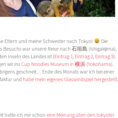
ne Eltern und meine Schwester nach Tokyo!
Die
es Besuchs war unsere Reise nach 石垣島 (Ishigakijima),
ten Inseln des Landes ist (
Eintrag 1
,
Eintrag 2
,
Eintrag 3
).
en wir ins
Cup Noodles Museum in 横浜 (Yokohama)
.
brigens geschneit… Ende des Monats war ich bei einer
faktur und
habe mein eigenes Glaswindspiel hergestellt
it hatte ich mir schon
eine Meinung über den tokyoter