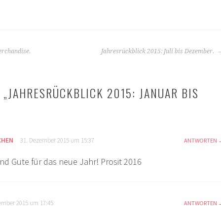
erchandise.
Jahresrückblick 2015: Juli bis Dezember.
 „
JAHRESRÜCKBLICK 2015: JANUAR BIS
CHEN
31. Dezember 2015 um 15:37
ANTWORTEN
und Gute für das neue Jahr! Prosit 2016
ember 2015 um 17:45
ANTWORTEN