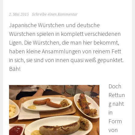
2. Mai 2015
Schreibe einen Kommentar
Japanische Würstchen und deutsche
Würstchen spielen in komplett verschiedenen
Ligen. Die Würstchen, die man hier bekommt,
haben kleine Ansammlungen von reinem Fett
in sich, sie sind von innen quasi weiß gepunktet.
Bäh!
Doch
Rettun
g naht
in
Form
von