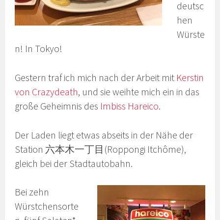
deutsc
hen
Würste
n! In Tokyo!
Gestern traf ich mich nach der Arbeit mit
Kerstin
von Crazydeath
, und sie weihte mich ein in das
große Geheimnis des
Imbiss Hareico
.
Der Laden liegt etwas abseits in der Nähe der
Station 六本木一丁目(Roppongi Itchôme),
gleich bei der Stadtautobahn.
Bei zehn
Würstchensorte