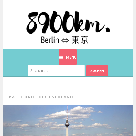
Springe
zum
Inhalt
EINE BERLINERIN IN JAPAN. MIT EINEM JAPANER.
8900KM. BERLIN ⇔ 東京
MENÜ
Suchen
nach:
KATEGORIE:
DEUTSCHLAND