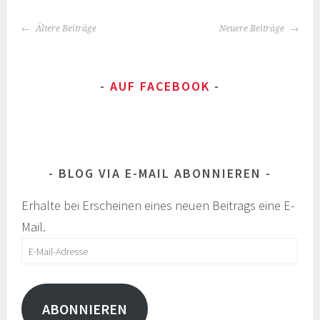
BEITRAGS-
Ältere Beiträge
Neuere Beiträge
NAVIGATION
AUF FACEBOOK
BLOG VIA E-MAIL ABONNIEREN
Erhalte bei Erscheinen eines neuen Beitrags eine E-
Mail.
E-
Mail-
Adresse
ABONNIEREN