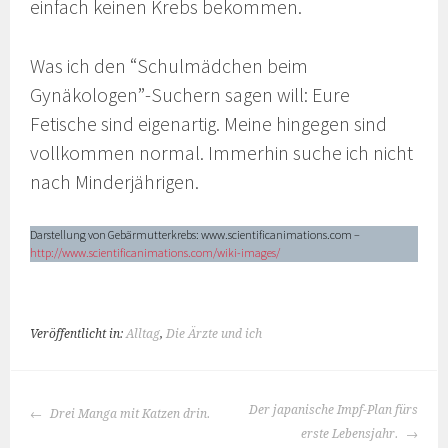
einfach keinen Krebs bekommen.
Was ich den “Schulmädchen beim
Gynäkologen”-Suchern sagen will: Eure
Fetische sind eigenartig. Meine hingegen sind
vollkommen normal. Immerhin suche ich nicht
nach Minderjährigen.
Darstellung von Gebärmutterkrebs: www.scientificanimations.com –
http://www.scientificanimations.com/wiki-images/
Veröffentlicht in:
Alltag
,
Die Ärzte und ich
BEITRAGS-
Der japanische Impf-Plan fürs
Drei Manga mit Katzen drin.
NAVIGATION
erste Lebensjahr.