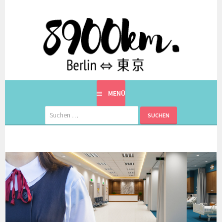
Springe
zum
Inhalt
EINE BERLINERIN IN JAPAN. MIT EINEM JAPANER.
8900KM. BERLIN ⇔ 東京
MENÜ
Suchen
nach: