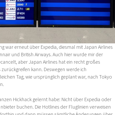
g war erneut über Expedia, diesmal mit Japan Airlines
nnair und British Airways. Auch hier wurde mir der
ecancelt, aber Japan Airlines hat ein recht großes
s zurückgreifen kann. Deswegen werde ich
leichen Tag, wie ursprünglich geplant war, nach Tokyo
n.
nzen Hickhack gelernt habe: Nicht über Expedia oder
nbieter buchen. Die Hotlines der Fluglinien verweisen
 dorthin und dann müssen sämtliche Änderungen über