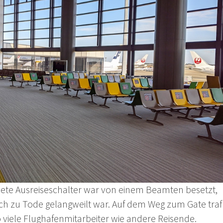
nete Ausreiseschalter war von einem Beamten besetzt,
lich zu Tode gelangweilt war. Auf dem Weg zum Gate traf
 viele Flughafenmitarbeiter wie andere Reisende.