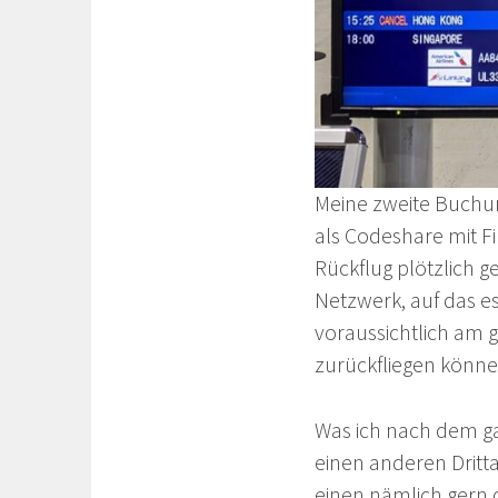
Meine zweite Buchun
als Codeshare mit Fi
Rückflug plötzlich g
Netzwerk, auf das e
voraussichtlich am g
zurückfliegen könne
Was ich nach dem ga
einen anderen Dritta
einen nämlich gern