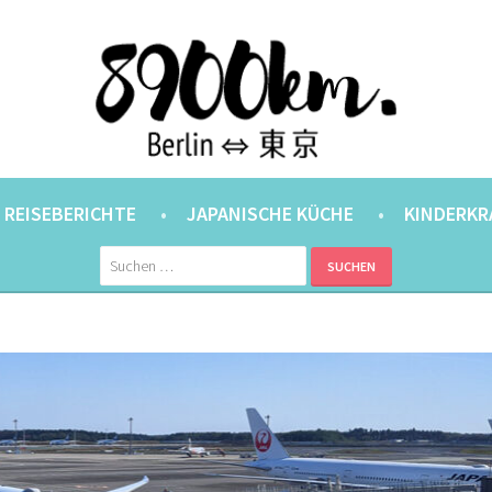
ANER.
⇔ 東京
REISEBERICHTE
JAPANISCHE KÜCHE
KINDERKR
Suchen
nach: