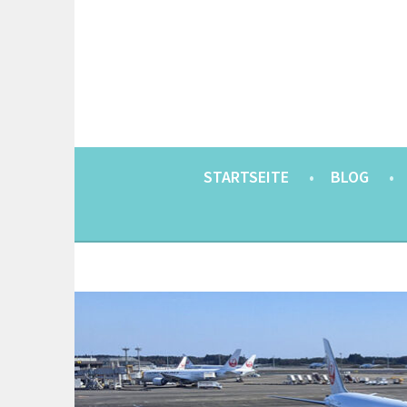
Springe
zum
Inhalt
EINE BERLINERIN IN JAPAN. MIT EINEM JAP
8900KM. BERLIN 
STARTSEITE
BLOG