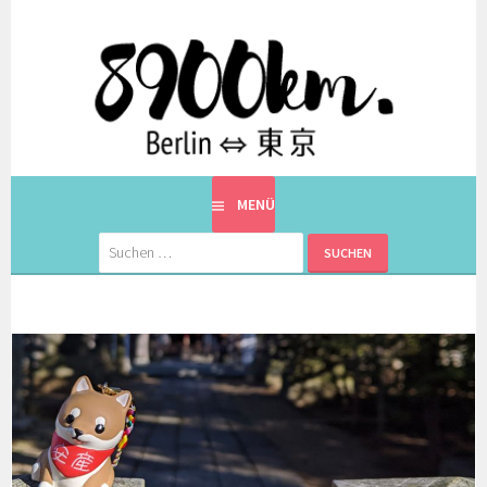
Springe
zum
Inhalt
EINE BERLINERIN IN JAPAN. MIT EINEM JAPANER.
8900KM. BERLIN ⇔ 東京
MENÜ
Suchen
nach: