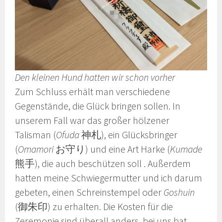
Den kleinen Hund hatten wir schon vorher
Zum Schluss erhält man verschiedene
Gegenstände, die Glück bringen sollen. In
unserem Fall war das großer hölzener
Talisman (
Ofuda
神札), ein Glücksbringer
(
Omamori
お守り) und eine Art Harke (
Kumade
熊手), die auch beschützen soll . Außerdem
hatten meine Schwiegermutter und ich darum
gebeten, einen Schreinstempel oder
Goshuin
(御朱印) zu erhalten. Die Kosten für die
Zeremonie sind überall anders, bei uns bat