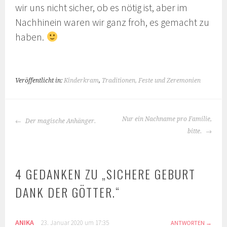
wir uns nicht sicher, ob es nötig ist, aber im
Nachhinein waren wir ganz froh, es gemacht zu
haben.
Veröffentlicht in:
Kinderkram
,
Traditionen, Feste und Zeremonien
BEITRAGS-
Nur ein Nachname pro Familie,
Der magische Anhänger.
NAVIGATION
bitte.
4 GEDANKEN ZU „
SICHERE GEBURT
DANK DER GÖTTER.
“
ANIKA
23. Januar 2020 um 17:35
ANTWORTEN