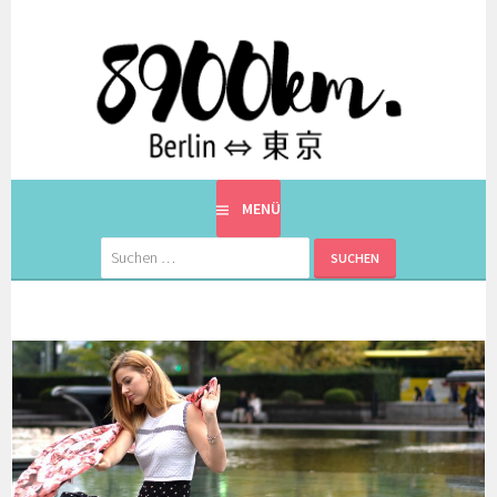
Springe
zum
Inhalt
EINE BERLINERIN IN JAPAN. MIT EINEM JAPANER.
8900KM. BERLIN ⇔ 東京
MENÜ
Suchen
nach: