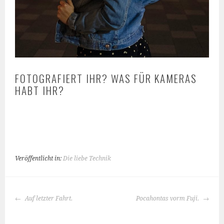
FOTOGRAFIERT IHR? WAS FÜR KAMERAS
HABT IHR?
Veröffentlicht in:
Die liebe Technik
BEITRAGS-
Auf letzter Fahrt.
Pocahontas vorm Fuji.
NAVIGATION