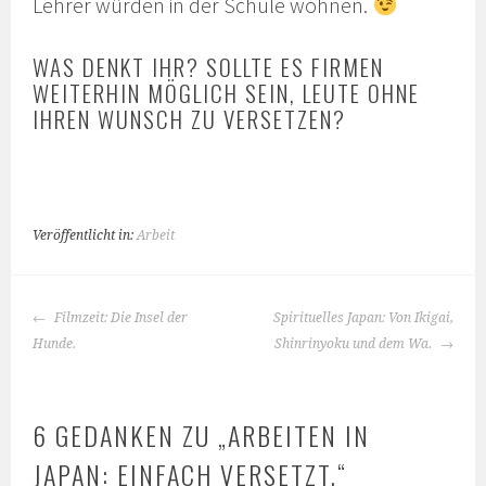
Lehrer würden in der Schule wohnen.
WAS DENKT IHR? SOLLTE ES FIRMEN
WEITERHIN MÖGLICH SEIN, LEUTE OHNE
IHREN WUNSCH ZU VERSETZEN?
Veröffentlicht in:
Arbeit
BEITRAGS-
Filmzeit: Die Insel der
Spirituelles Japan: Von Ikigai,
NAVIGATION
Hunde.
Shinrinyoku und dem Wa.
6 GEDANKEN ZU „
ARBEITEN IN
JAPAN: EINFACH VERSETZT.
“