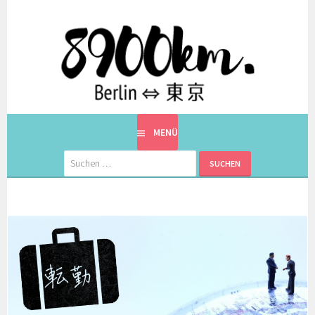
Springe
zum
Inhalt
EINE BERLINERIN IN JAPAN. MIT EINEM JAPANER.
8900KM. BERLIN ⇔ 東京
MENÜ
Suchen
nach: