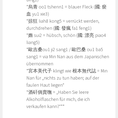
*烏青 oo1 tshenn1 = blauer Fleck (國: 瘀
血 yu1 xie3)
*掠狂 liah8 kong5 = verrückt werden,
durchdrehen (國: 發瘋 fa1 feng1)
*媠 sui2 = hübsch, schön (國: 漂亮 piao4
liang5)
*歐吉桑ou1 ji2 sang1 / 歐巴桑 ou1 ba5
sang1 = via Min Nan aus dem Japanischen
übernommen
*宮本美代子 klingt wie 根本無代誌 = Min
Nan für „nichts zu tun haben; auf der
faulen Haut liegen“
*酒矸倘賣嘸 = „Haben Sie leere
Alkoholflaschen für mich, die ich
verkaufen kann?“**