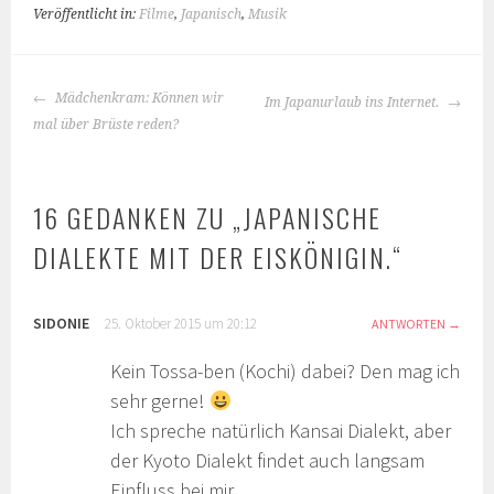
Veröffentlicht in:
Filme
,
Japanisch
,
Musik
BEITRAGS-
Mädchenkram: Können wir
Im Japanurlaub ins Internet.
NAVIGATION
mal über Brüste reden?
16 GEDANKEN ZU „
JAPANISCHE
DIALEKTE MIT DER EISKÖNIGIN.
“
SIDONIE
25. Oktober 2015 um 20:12
ANTWORTEN
Kein Tossa-ben (Kochi) dabei? Den mag ich
sehr gerne!
Ich spreche natürlich Kansai Dialekt, aber
der Kyoto Dialekt findet auch langsam
Einfluss bei mir.