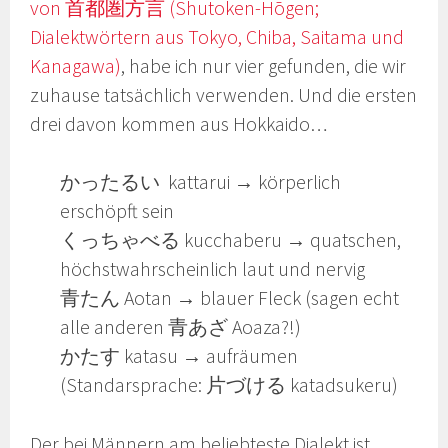
von 首都圏方言 (Shutoken-Hōgen;
Dialektwörtern aus Tokyo, Chiba, Saitama und
Kanagawa)
, habe ich nur vier gefunden, die wir
zuhause tatsächlich verwenden. Und die ersten
drei davon kommen aus Hokkaido…
かったるい kattarui → körperlich
erschöpft sein
くっちゃべる kucchaberu → quatschen,
höchstwahrscheinlich laut und nervig
青たん Aotan → blauer Fleck (sagen echt
alle anderen 青あざ Aoaza?!)
かたす katasu → aufräumen
(Standarsprache: 片づける katadsukeru)
Der bei Männern am beliebteste Dialekt ist