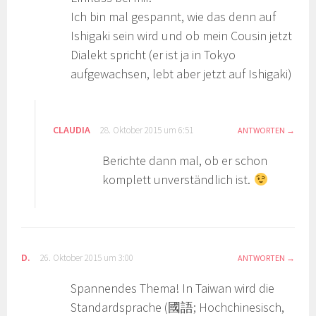
Ich bin mal gespannt, wie das denn auf
Ishigaki sein wird und ob mein Cousin jetzt
Dialekt spricht (er ist ja in Tokyo
aufgewachsen, lebt aber jetzt auf Ishigaki)
CLAUDIA
28. Oktober 2015 um 6:51
ANTWORTEN
Berichte dann mal, ob er schon
komplett unverständlich ist.
D.
26. Oktober 2015 um 3:00
ANTWORTEN
Spannendes Thema! In Taiwan wird die
Standardsprache (國語; Hochchinesisch,