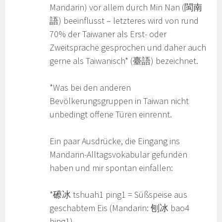
Mandarin) vor allem durch Min Nan (閩南
語) beeinflusst – letzteres wird von rund
70% der Taiwaner als Erst- oder
Zweitsprache gesprochen und daher auch
gerne als Taiwanisch* (臺語) bezeichnet.
*Was bei den anderen
Bevölkerungsgruppen in Taiwan nicht
unbedingt offene Türen einrennt.
Ein paar Ausdrücke, die Eingang ins
Mandarin-Alltagsvokabular gefunden
haben und mir spontan einfallen:
*礤冰 tshuah1 ping1 = Süßspeise aus
geschabtem Eis (Mandarin: 刨冰 bao4
bing1)