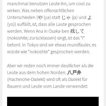
manchmal benutzen Leute ihn, um cool zu
wirken. Was neben offensichtlichen
Unterschieden (や (ya) statt じゃ (ja) und よ
(yo)) auffällt, ist, dass alle Laute gesprochen
werden. Wenn Ana in Osaka-ben 残して
(nokoshite; zurücklassen) singt, ist das “i”
betont. In Tokyo sind wir etwas mundfauler, es
würde wie “nokoshte” gesprochen werden.
Aber wir reden noch immer deutlicher als die
Leute aus dem hohen Norden.
八戸弁
(Hachinohe-Dialekt) wird oft als Dialekt für
Bauern und Leute vom Lande verwendet: