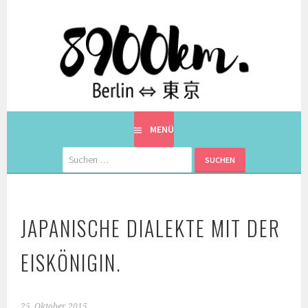
Springe
zum
Inhalt
EINE BERLINERIN IN JAPAN. MIT EINEM JAPANER.
8900KM. BERLIN ⇔ 東京
MENÜ
Suchen
nach:
JAPANISCHE DIALEKTE MIT DER
EISKÖNIGIN.
25. Oktober 2015