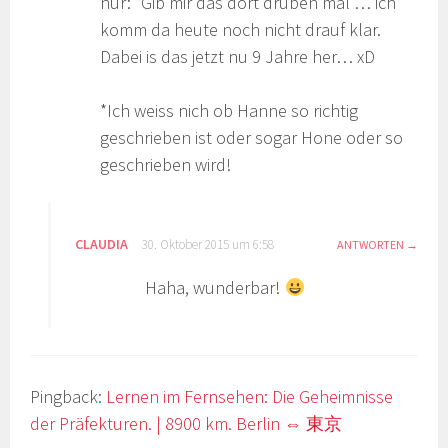
nur: “Gib mir das dort drüben mal”… ich
komm da heute noch nicht drauf klar.
Dabei is das jetzt nu 9 Jahre her… xD
*Ich weiss nich ob Hanne so richtig
geschrieben ist oder sogar Hone oder so
geschrieben wird!
CLAUDIA
30. Oktober 2015 um 6:58
ANTWORTEN
Haha, wunderbar!
Pingback:
Lernen im Fernsehen: Die Geheimnisse
der Präfekturen. | 8900 km. Berlin ⇔ 東京