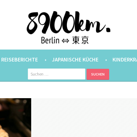
ANER.
⇔ 東京
REISEBERICHTE
JAPANISCHE KÜCHE
KINDERKR
Suchen
nach: