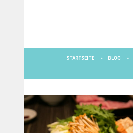
Springe
zum
Inhalt
EINE BERLINERIN IN JAPAN. MIT EINEM JAP
8900KM. BERLIN 
STARTSEITE
BLOG