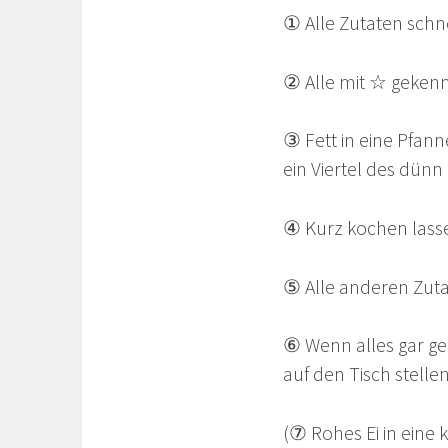
① Alle Zutaten schn
② Alle mit ☆ geken
③ Fett in eine Pfann
ein Viertel des dünn
④ Kurz kochen lass
⑤ Alle anderen Zutat
⑥ Wenn alles gar gek
auf den Tisch stelle
(⑦ Rohes Ei in eine