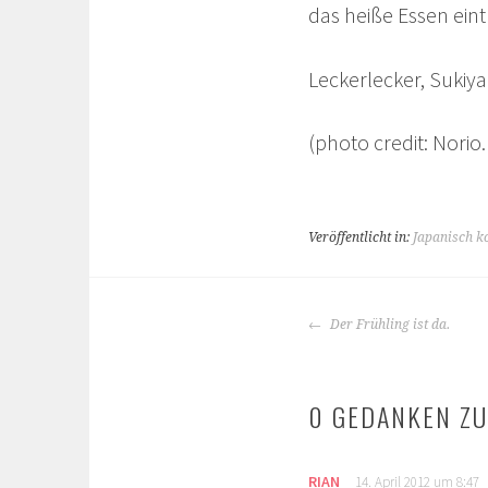
das heiße Essen ein
Leckerlecker, Sukiya
(photo credit: Nor
Veröffentlicht in:
Japanisch k
BEITRAGS-
Der Frühling ist da.
NAVIGATION
0 GEDANKEN ZU
RIAN
14. April 2012 um 8:47