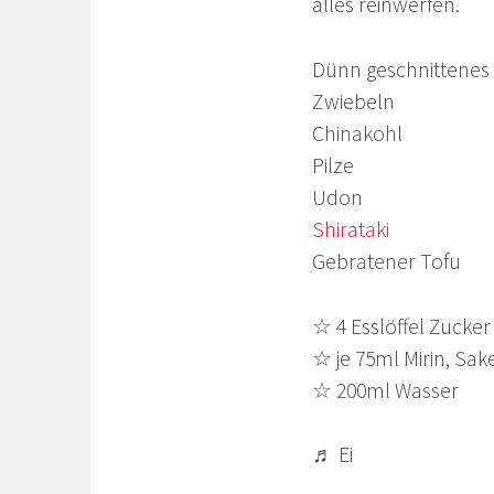
alles reinwerfen.
Dünn geschnittenes R
Zwiebeln
Chinakohl
Pilze
Udon
Shirataki
Gebratener Tofu
☆ 4 Esslöffel Zucker
☆ je 75ml Mirin, Sa
☆ 200ml Wasser
♬ Ei