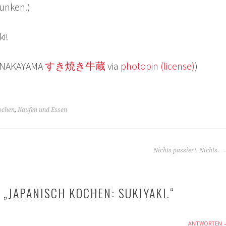
tunken.)
ki!
io.NAKAYAMA
すき焼き牛蔵
via
photopin
(license)
)
ochen
,
Kaufen und Essen
Nichts passiert. Nichts.
 „
JAPANISCH KOCHEN: SUKIYAKI.
“
ANTWORTEN