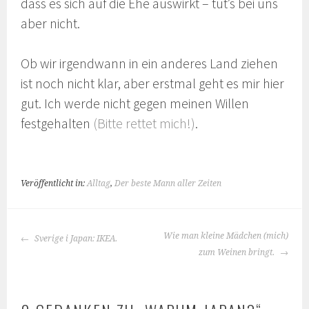
dass es sich auf die Ehe auswirkt – tut’s bei uns
aber nicht.
Ob wir irgendwann in ein anderes Land ziehen
ist noch nicht klar, aber erstmal geht es mir hier
gut. Ich werde nicht gegen meinen Willen
festgehalten
(Bitte rettet mich!)
.
Veröffentlicht in:
Alltag
,
Der beste Mann aller Zeiten
BEITRAGS-
Wie man kleine Mädchen (mich)
Sverige i Japan: IKEA.
NAVIGATION
zum Weinen bringt.