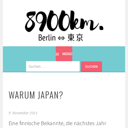
Springe
zum
Inhalt
EINE BERLINERIN IN JAPAN. MIT EINEM JAPANER.
8900KM. BERLIN ⇔ 東京
MENÜ
Suchen
nach:
WARUM JAPAN?
9. November 2011
Eine finnische Bekannte, die nächstes Jahr