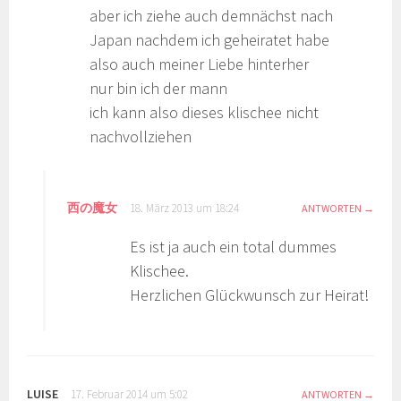
aber ich ziehe auch demnächst nach
Japan nachdem ich geheiratet habe
also auch meiner Liebe hinterher
nur bin ich der mann
ich kann also dieses klischee nicht
nachvollziehen
西の魔女
18. März 2013 um 18:24
ANTWORTEN
Es ist ja auch ein total dummes
Klischee.
Herzlichen Glückwunsch zur Heirat!
LUISE
17. Februar 2014 um 5:02
ANTWORTEN