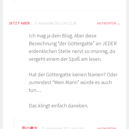
JETZT ABER.
9. November 2011 um 21:56
ANTWORTEN
Ich mag ja dein Blog. Aber diese
Bezeichnung “der Göttergatte” an JEDER
erdenklichen Stelle nervt so irrsinnig, da
vergeht einem der Spaß am lesen.
Hat der Göttergatte keinen Namen? Oder
zumindest “Mein Mann” würde es auch
tun…
Das klingt einfach daneben.
西の魔女
10. November 2011 um 5:44
ANTWORTEN