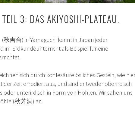
TEIL 3: DAS AKIYOSHI-PLATEAU.
au (秋吉台) in Yamaguchi kennt in Japan jeder
d im Erdkundeunterricht als Beispiel für eine
rrichtet.
ichnen sich durch kohlesäurelösliches Gestein, wie hie
it der Zeit errodiert aus, und sind entweder oberirdisch
s oder unterirdisch in Form von Höhlen. Wir sahen uns
i-Höhle (秋芳洞) an.