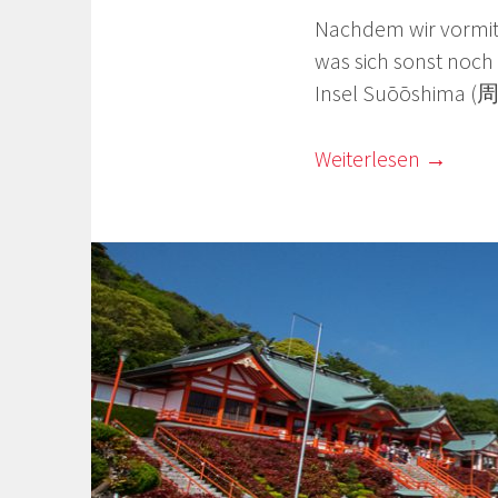
Nachdem wir vormitt
was sich sonst noch
Insel Suōōshima (
Weiterlesen
→