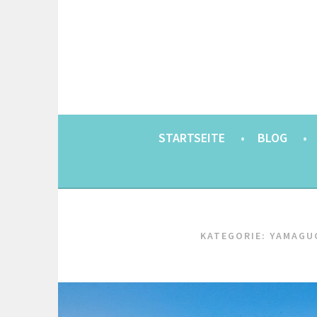
Springe
zum
Inhalt
EINE BERLINERIN IN JAPAN. MIT EINEM JAP
8900KM. BERLIN 
STARTSEITE
BLOG
KATEGORIE:
YAMAGU