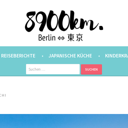
ANER.
⇔ 東京
REISEBERICHTE
JAPANISCHE KÜCHE
KINDERKR
Suchen
nach:
CHI