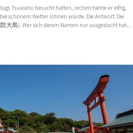
ags Tsuwano besucht hatten, recherchierte er eifrig,
 bei schönem Wetter lohnen würde. Die Antwort: Die
周防大島). Wer sich diesen Namen nur ausgedacht hat…