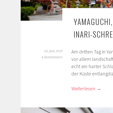
YAMAGUCHI, 
INARI-SCHRE
Am dritten Tag in Ya
18. Juni 2019
4 Kommentare
vor allem landschaft
echt ein harter Sch
der Küste entlangd
Weiterlesen
→