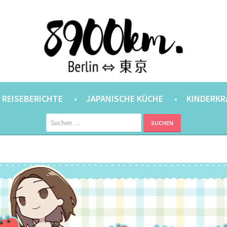
ANER.
⇔ 東京
REISEBERICHTE
JAPANISCHE KÜCHE
KINDERKR
Suchen
nach: