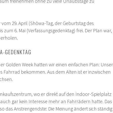
raum freinehmen ohne zu viele Urlaubstage zu
r vom 29. April (Shōwa-Tag, der Geburtstag des
bis zum 6. Mai (Verfassungsgedenktag) frei. Der Plan war,
 erholen.
WA-GEDENKTAG
der Golden Week hatten wir einen einfachen Plan: Unser
es Fahrrad bekommen. Aus dem Alten ist er inzwischen
chsen.
Einkaufszentrum, wo er direkt auf den Indoor-Spielplatz
 auch gar kein Interesse mehr an Fahrrädern hatte. Das
so das Anstrengendste: Die Meinung ändert sich ständig