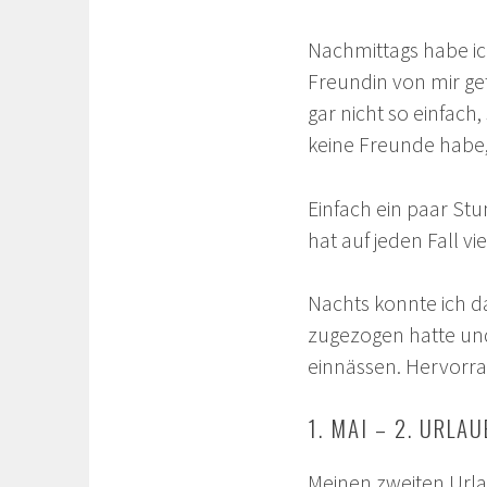
Nachmittags habe ic
Freundin von mir get
gar nicht so einfach
keine Freunde habe,
Einfach ein paar S
hat auf jeden Fall v
Nachts konnte ich da
zugezogen hatte und
einnässen. Hervorr
1. MAI – 2. URLA
Meinen zweiten Urla