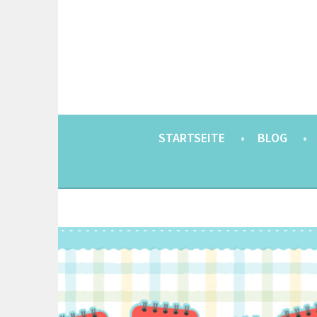
Springe
zum
Inhalt
EINE BERLINERIN IN JAPAN. MIT EINEM JAP
8900KM. BERLIN 
STARTSEITE
BLOG