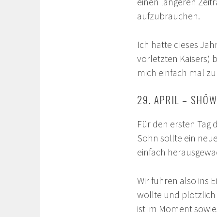
einen längeren Zeit
aufzubrauchen.
Ich hatte dieses Jah
vorletzten Kaisers) 
mich einfach mal zu
29. APRIL – SHŌ
Für den ersten Tag 
Sohn sollte ein neu
einfach herausgewa
Wir fuhren also ins 
wollte und plötzlich
ist im Moment sowie