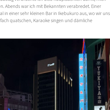
n. Abends war ich mit Bekannten verabredet. Einer
l in einer sehr kleinen Bar in Ikebukuro aus, wo wir uns
nfach quatschen, Karaoke singen und dämliche