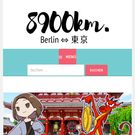
Springe
zum
Inhalt
EINE BERLINERIN IN JAPAN. MIT EINEM JAPANER.
8900KM. BERLIN ⇔ 東京
MENÜ
Suchen
nach: