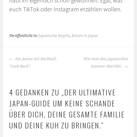
habt ihr eigentlich schon gewonnen. Egal, was
euch TikTok oder Instagram erzählen wollen.
Veröffentlicht in:
Japanische Regeln
,
Reisen in Japan
BEITRAGS-
Ein Anime mit Nachhall:
Wie man den japanischen
NAVIGATION
“Look Back”.
Sommer überlebt.
4 GEDANKEN ZU „
DER ULTIMATIVE
JAPAN-GUIDE UM KEINE SCHANDE
ÜBER DICH, DEINE GESAMTE FAMILIE
UND DEINE KUH ZU BRINGEN.
“