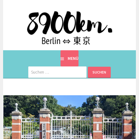
Springe
zum
Inhalt
EINE BERLINERIN IN JAPAN. MIT EINEM JAPANER.
8900KM. BERLIN ⇔ 東京
MENÜ
Suchen
nach: