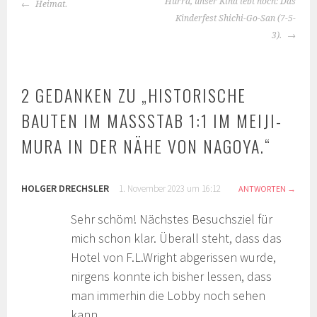
BEITRAGS-
Hurra, unser Kind lebt noch: Das
Heimat.
NAVIGATION
Kinderfest Shichi-Go-San (7-5-
3).
2 GEDANKEN ZU „
HISTORISCHE
BAUTEN IM MASSSTAB 1:1 IM MEIJI-M
URA IN DER NÄHE VON NAGOYA.
“
HOLGER DRECHSLER
1. November 2023 um 16:12
ANTWORTEN
Sehr schöm! Nächstes Besuchsziel für
mich schon klar. Überall steht, dass das
Hotel von F.L.Wright abgerissen wurde,
nirgens konnte ich bisher lessen, dass
man immerhin die Lobby noch sehen
kann.