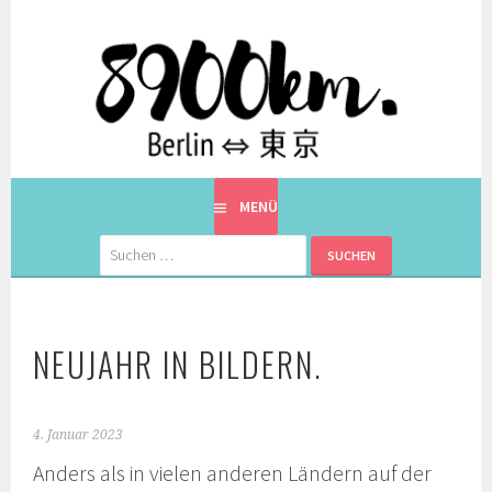
Springe
zum
Inhalt
EINE BERLINERIN IN JAPAN. MIT EINEM JAPANER.
8900KM. BERLIN ⇔ 東京
MENÜ
Suchen
nach:
NEUJAHR IN BILDERN.
4. Januar 2023
Anders als in vielen anderen Ländern auf der