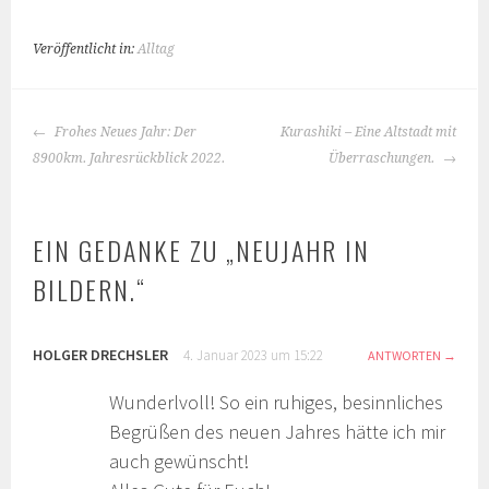
Veröffentlicht in:
Alltag
BEITRAGS-
Frohes Neues Jahr: Der
Kurashiki – Eine Altstadt mit
NAVIGATION
8900km. Jahresrückblick 2022.
Überraschungen.
EIN GEDANKE ZU „
NEUJAHR IN
BILDERN.
“
HOLGER DRECHSLER
4. Januar 2023 um 15:22
ANTWORTEN
Wunderlvoll! So ein ruhiges, besinnliches
Begrüßen des neuen Jahres hätte ich mir
auch gewünscht!