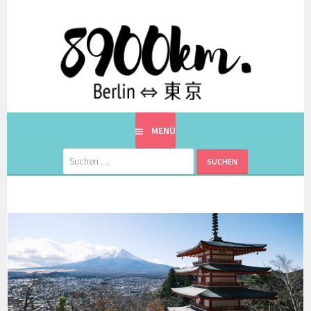
Springe
zum
Inhalt
EINE BERLINERIN IN JAPAN. MIT EINEM JAPANER.
8900KM. BERLIN ⇔ 東京
MENÜ
Suchen
nach: