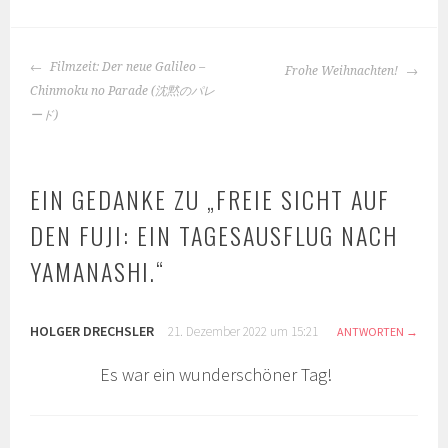
BEITRAGS-
Filmzeit: Der neue Galileo –
Frohe Weihnachten!
NAVIGATION
Chinmoku no Parade (沈黙のパレ
ード)
EIN GEDANKE ZU „
FREIE SICHT AUF
DEN FUJI: EIN TAGESAUSFLUG NACH
YAMANASHI.
“
HOLGER DRECHSLER
21. Dezember 2022 um 15:21
ANTWORTEN
Es war ein wunderschöner Tag!