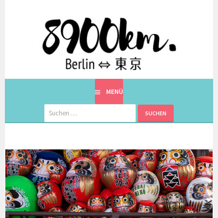
Springe
zum
Inhalt
EINE BERLINERIN IN JAPAN. MIT EINEM JAPANER.
8900KM. BERLIN ⇔ 東京
MENÜ
Suchen
nach: