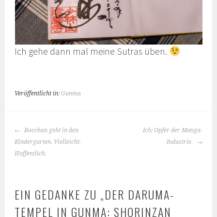
Ich gehe dann mal meine Sutras üben.
Veröffentlicht in:
Gunma
BEITRAGS-
Bocchan geht in den
Ich: Opfer der Manga-
NAVIGATION
Kindergarten. Vielleicht.
Industrie.
Hoffentlich.
EIN GEDANKE ZU „
DER DARUMA-
TEMPEL IN GUNMA: SHORINZAN