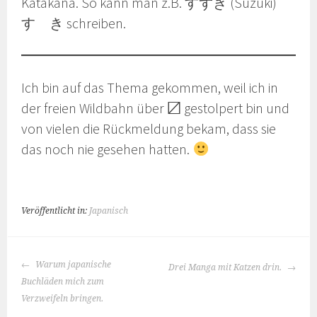
Katakana. So kann man z.B. すずき (Suzuki)
すゞき schreiben.
Ich bin auf das Thema gekommen, weil ich in
der freien Wildbahn über 〼 gestolpert bin und
von vielen die Rückmeldung bekam, dass sie
das noch nie gesehen hatten.
Veröffentlicht in:
Japanisch
BEITRAGS-
Warum japanische
Drei Manga mit Katzen drin.
NAVIGATION
Buchläden mich zum
Verzweifeln bringen.