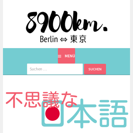
Springe
zum
Inhalt
EINE BERLINERIN IN JAPAN. MIT EINEM JAPANER.
8900KM. BERLIN ⇔ 東京
MENÜ
Suchen
nach: