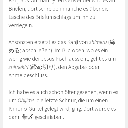
Kanji aus. Am häufigsten verwendet wird es auf
Briefen, dort schreiben manche es über die
Lasche des Briefumschlags um ihn zu
versiegeln.
Ansonsten ersetzt es das Kanji von
shimeru
(締
める; abschließen). Im Bild oben, wo es ein
wenig wie der Jesus-Fisch aussieht, geht es um
shimekiri
(締め切り), den Abgabe- oder
Anmeldeschluss.
Ich habe es auch schon öfter gesehen, wenn es
um
Obijime
, die letzte Schnur, die um einen
Kimono-Gürtel gelegt wird, ging. Dort wurde es
dann 帯〆 geschrieben.