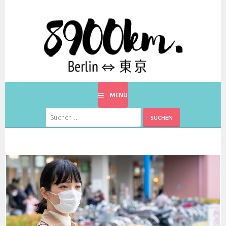
Springe
zum
Inhalt
EINE BERLINERIN IN JAPAN. MIT EINEM JAPANER.
8900KM. BERLIN ⇔ 東京
MENÜ
Suchen
nach: