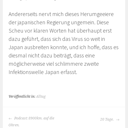
Andererseits nervt mich dieses Herumgeeiere
der japanischen Regierung ungemein. Diese
Scheu vor klaren Worten hat überhaupt erst
dazu geführt, dass sich das Virus so weit in
Japan ausbreiten konnte, und ich hoffe, dass es
diesmal nicht dazu beiträgt, dass eine
möglicherweise viel schlimmere zweite
Infektionswelle Japan erfasst.
Veröffentlicht in:
Alltag
BEITRAGS-
Podcast: 8900km. auf die
20 Tage.
NAVIGATION
Ohren.