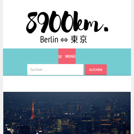
Springe
zum
Inhalt
EINE BERLINERIN IN JAPAN. MIT EINEM JAPANER.
8900KM. BERLIN ⇔ 東京
MENÜ
Suchen
nach: