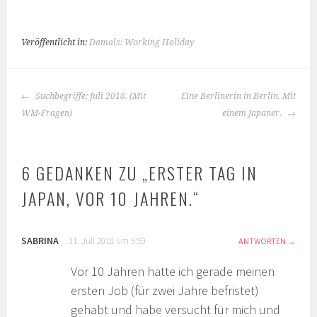
Veröffentlicht in:
Damals: Working Holiday
BEITRAGS-
Suchbegriffe: Juli 2018. (Mit
Eine Berlinerin in Berlin. Mit
NAVIGATION
WM-Fragen)
einem Japaner.
6 GEDANKEN ZU „
ERSTER TAG IN
JAPAN, VOR 10 JAHREN.
“
SABRINA
31. Juli 2018 um 5:59
ANTWORTEN
Vor 10 Jahren hatte ich gerade meinen
ersten Job (für zwei Jahre befristet)
gehabt und habe versucht für mich und