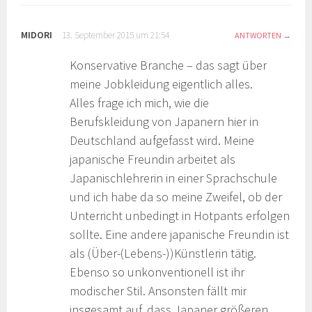
MIDORI
13. September 2015 um 21:54
ANTWORTEN
Konservative Branche – das sagt über
meine Jobkleidung eigentlich alles.
Alles frage ich mich, wie die
Berufskleidung von Japanern hier in
Deutschland aufgefasst wird. Meine
japanische Freundin arbeitet als
Japanischlehrerin in einer Sprachschule
und ich habe da so meine Zweifel, ob der
Unterricht unbedingt in Hotpants erfolgen
sollte. Eine andere japanische Freundin ist
als (Über-(Lebens-))Künstlerin tätig.
Ebenso so unkonventionell ist ihr
modischer Stil. Ansonsten fällt mir
insgesamt auf, dass Japaner größeren