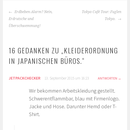
BEITRAGS-
Erdbeben-Alarm? Nein,
Tokyo Café Tour: Fuglen
NAVIGATION
Erdrutsche und
Tokyo.
Überschwemmung!
16 GEDANKEN ZU „
KLEIDERORDNUNG
IN JAPANISCHEN BÜROS.
“
JETPACKCHECKER
13. September 2015 um 16:23
ANTWORTEN
Wir bekommen Arbeitskleidung gestellt.
Schwerentflammbar, blau mit Firmenlogo.
Jacke und Hose. Darunter Hemd oder T-
Shirt.