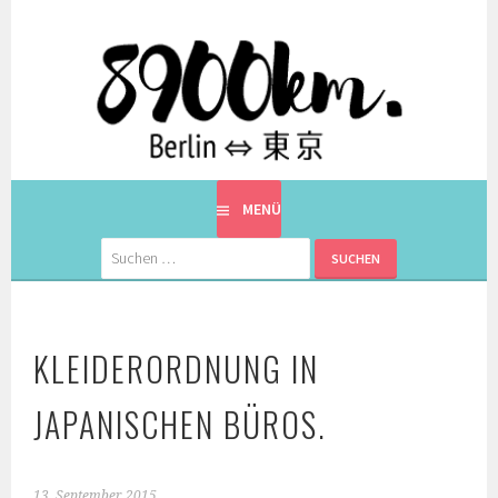
Springe
zum
Inhalt
EINE BERLINERIN IN JAPAN. MIT EINEM JAPANER.
8900KM. BERLIN ⇔ 東京
MENÜ
Suchen
nach:
KLEIDERORDNUNG IN
JAPANISCHEN BÜROS.
13. September 2015