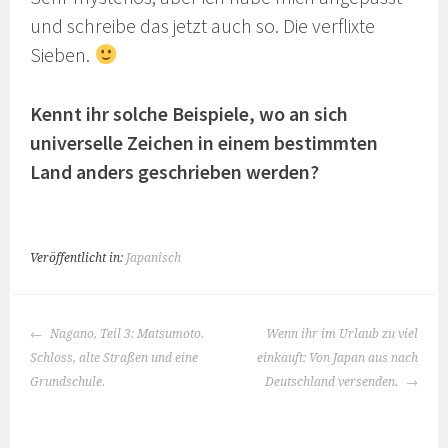
und schreibe das jetzt auch so. Die verflixte
Sieben.
Kennt ihr solche Beispiele, wo an sich
universelle Zeichen in einem bestimmten
Land anders geschrieben werden?
Veröffentlicht in:
Japanisch
BEITRAGS-
Nagano, Teil 3: Matsumoto.
Wenn ihr im Urlaub zu viel
NAVIGATION
Schloss, alte Straßen und eine
einkauft: Von Japan aus nach
Grundschule.
Deutschland versenden.