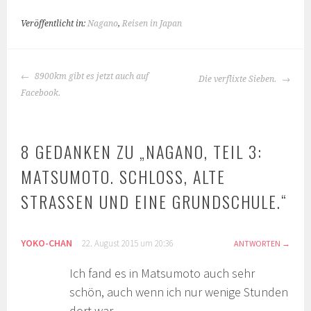
Veröffentlicht in:
Nagano
,
Reisen in Japan
BEITRAGS-
8900km gibt es jetzt auch auf
Die verflixte Sieben.
NAVIGATION
Facebook.
8 GEDANKEN ZU „
NAGANO, TEIL 3:
MATSUMOTO. SCHLOSS, ALTE
STRASSEN UND EINE GRUNDSCHULE.
“
YOKO-CHAN
22. August 2015 um 20:36
ANTWORTEN
Ich fand es in Matsumoto auch sehr
schön, auch wenn ich nur wenige Stunden
dort war.