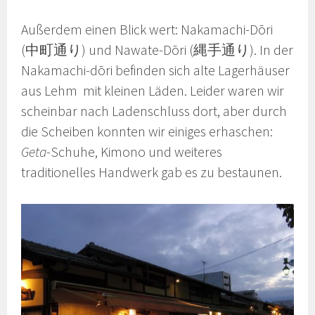
Außerdem einen Blick wert: Nakamachi-Dōri
(中町通り) und Nawate-Dōri (縄手通り). In der
Nakamachi-dōri befinden sich alte Lagerhäuser
aus Lehm mit kleinen Läden. Leider waren wir
scheinbar nach Ladenschluss dort, aber durch
die Scheiben konnten wir einiges erhaschen:
Geta
-Schuhe, Kimono und weiteres
traditionelles Handwerk gab es zu bestaunen.