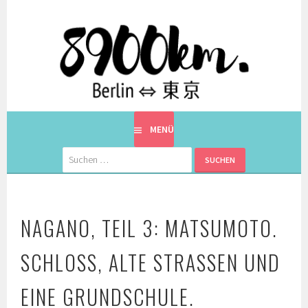
Springe
zum
Inhalt
EINE BERLINERIN IN JAPAN. MIT EINEM JAPANER.
8900KM. BERLIN ⇔ 東京
MENÜ
Suchen
nach:
NAGANO, TEIL 3: MATSUMOTO.
SCHLOSS, ALTE STRASSEN UND E
INE GRUNDSCHULE.