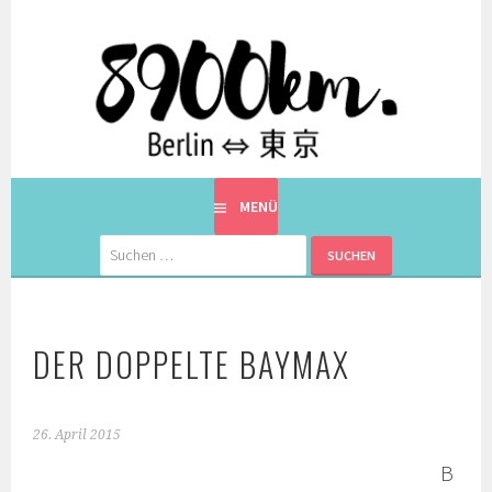
Springe
zum
Inhalt
EINE BERLINERIN IN JAPAN. MIT EINEM JAPANER.
8900KM. BERLIN ⇔ 東京
MENÜ
Suchen
nach:
DER DOPPELTE BAYMAX
26. April 2015
B