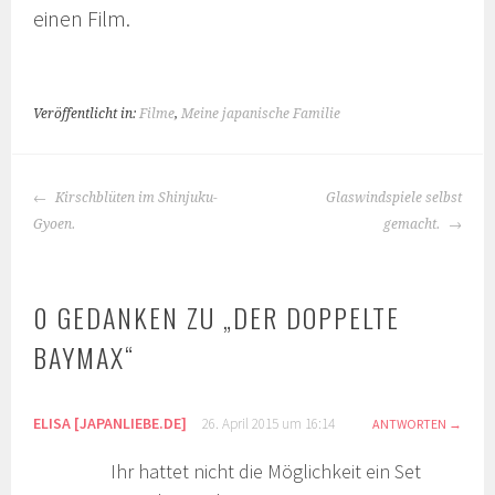
einen Film.
Veröffentlicht in:
Filme
,
Meine japanische Familie
BEITRAGS-
Kirschblüten im Shinjuku-
Glaswindspiele selbst
NAVIGATION
Gyoen.
gemacht.
0 GEDANKEN ZU „
DER DOPPELTE
BAYMAX
“
ELISA [JAPANLIEBE.DE]
26. April 2015 um 16:14
ANTWORTEN
Ihr hattet nicht die Möglichkeit ein Set