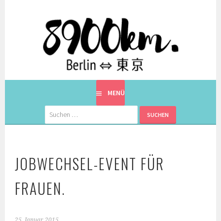
Springe
zum
Inhalt
EINE BERLINERIN IN JAPAN. MIT EINEM JAPANER.
8900KM. BERLIN ⇔ 東京
MENÜ
Suchen
nach:
JOBWECHSEL-EVENT FÜR
FRAUEN.
25. Januar 2015