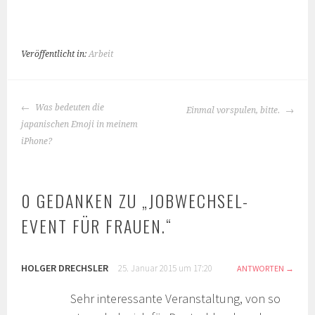
Veröffentlicht in:
Arbeit
BEITRAGS-
Was bedeuten die
Einmal vorspulen, bitte.
NAVIGATION
japanischen Emoji in meinem
iPhone?
0 GEDANKEN ZU „
JOBWECHSEL-
EVENT FÜR FRAUEN.
“
HOLGER DRECHSLER
25. Januar 2015 um 17:20
ANTWORTEN
Sehr interessante Veranstaltung, von so