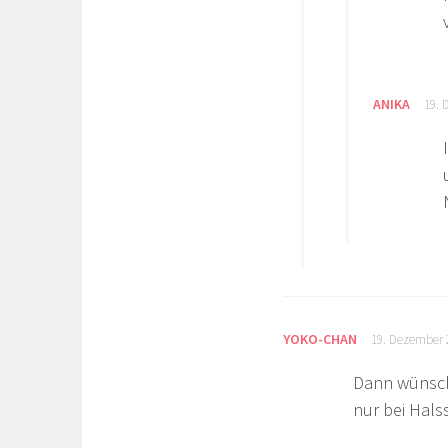
ANIKA
19. 
YOKO-CHAN
19. Dezember 
Dann wünsche
nur bei Halss