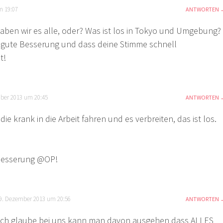
m 19:07
ANTWORTEN
ben wir es alle, oder? Was ist los in Tokyo und Umgebung?
 gute Besserung und dass deine Stimme schnell
t!
ber 2013 um 20:45
ANTWORTEN
die krank in die Arbeit fahren und es verbreiten, das ist los.
Besserung @OP!
9. Dezember 2013 um 20:56
ANTWORTEN
Ich glaube bei uns kann man davon ausgehen dass ALLES