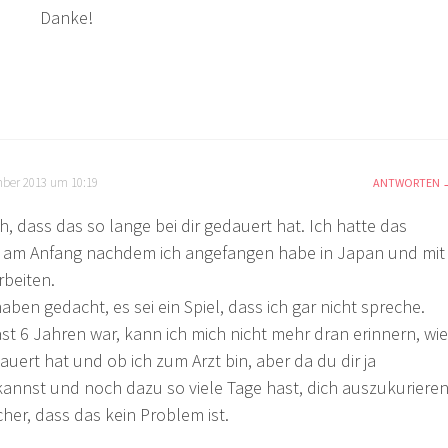
Danke!
ber 2013 um 10:19
ANTWORTEN
, dass das so lange bei dir gedauert hat. Ich hatte das
iv am Anfang nachdem ich angefangen habe in Japan und mit
rbeiten.
aben gedacht, es sei ein Spiel, dass ich gar nicht spreche.
ast 6 Jahren war, kann ich mich nicht mehr dran erinnern, wie
auert hat und ob ich zum Arzt bin, aber da du dir ja
annst und noch dazu so viele Tage hast, dich auszukuriere
icher, dass das kein Problem ist.