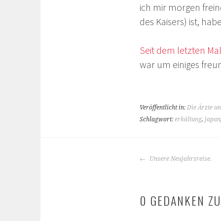
ich mir morgen fre
des Kaisers) ist, ha
Seit dem letzten Ma
war um einiges freu
Veröffentlicht in:
Die Ärzte un
Schlagwort:
erkältung
,
japan
BEITRAGS-
Unsere Neujahrsreise.
NAVIGATION
0 GEDANKEN ZU