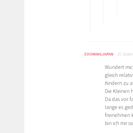
ZOOMINGJAPAN
20. Dezem
Wundert mich
gleich relat
Kindern zu a
Die Kleinen h
Da das vor f
lange es ged
freinehmen k
bin ich mir s