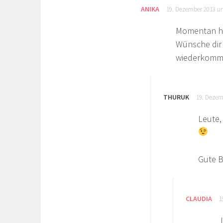
ANIKA
19. Dezember 2013 u
Momentan ha
Wünsche dir
wiederkomm
THURUK
19. Dezem
Leute, 
Gute 
CLAUDIA
1