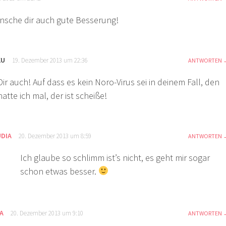
nsche dir auch gute Besserung!
KU
19. Dezember 2013 um 22:36
ANTWORTEN
Dir auch! Auf dass es kein Noro-Virus sei in deinem Fall, den
hatte ich mal, der ist scheiße!
UDIA
20. Dezember 2013 um 8:59
ANTWORTEN
Ich glaube so schlimm ist’s nicht, es geht mir sogar
schon etwas besser.
A
20. Dezember 2013 um 9:10
ANTWORTEN