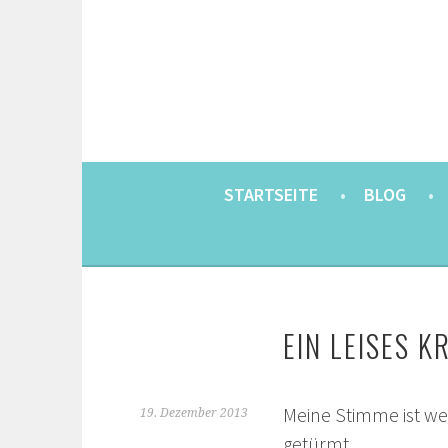
Springe
zum
Inhalt
EINE BERLINERIN IN JAPAN. MIT EINEM JAP
8900KM. BERLIN 
STARTSEITE
BLOG
EIN LEISES K
Meine Stimme ist we
19. Dezember 2013
getürmt.