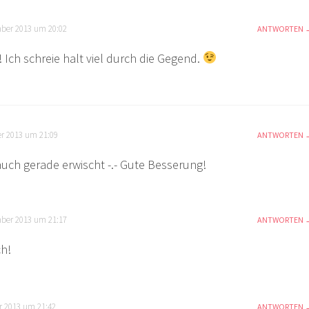
ber 2013 um 20:02
ANTWORTEN
 Ich schreie halt viel durch die Gegend.
r 2013 um 21:09
ANTWORTEN
auch gerade erwischt -.- Gute Besserung!
ber 2013 um 21:17
ANTWORTEN
ch!
r 2013 um 21:42
ANTWORTEN