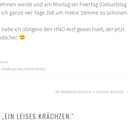
inehmen werde und am Montag ein Feiertag (Geburtstag
be ich ganze vier Tage Zeit um meine Stimme zu schonen.
l
habe ich übrigens den HNO-Arzt gewechselt, der jetzt
ndlicher.
d ich
,
kindergarten
,
stimmverlust
Ihr Kindlelein kommet, o kommet doch all!
 „
EIN LEISES KRÄCHZEN.
“