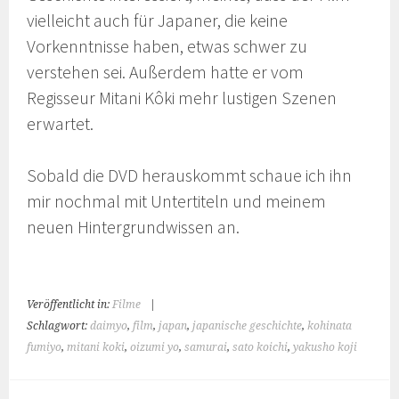
vielleicht auch für Japaner, die keine
Vorkenntnisse haben, etwas schwer zu
verstehen sei. Außerdem hatte er vom
Regisseur Mitani Kôki mehr lustigen Szenen
erwartet.
Sobald die DVD herauskommt schaue ich ihn
mir nochmal mit Untertiteln und meinem
neuen Hintergrundwissen an.
Veröffentlicht in:
Filme
|
Schlagwort:
daimyo
,
film
,
japan
,
japanische geschichte
,
kohinata
fumiyo
,
mitani koki
,
oizumi yo
,
samurai
,
sato koichi
,
yakusho koji