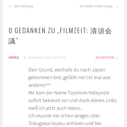
BEITRAGS-
Ein Sonntag.
Ich hatte Geburtstag.
NAVIGATION
0 GEDANKEN ZU „
FILMZEIT: 清須会
議
“
ANIKA
16. November 2013 um 20:15
ANTWORTEN
Dein Grund, weshalb du nach Japan
gekommen bist, gefällt mir! Ist mal was
anderes^^
Mir kam der Name Toyotomi Hideyoshi
sofort bekannt vor und dank deines Links
weiß ich jetzt auch wieso..
Ich musste mir schon einiges über
Tokugawa Ieyasu anhören und bei