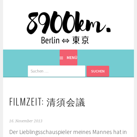
Springe
zum
Inhalt
EINE BERLINERIN IN JAPAN. MIT EINEM JAPANER.
8900KM. BERLIN ⇔ 東京
MENÜ
Suchen
nach:
FILMZEIT: 清須会議
16. November 2013
Der Lieblingsschauspieler meines Mannes hat in