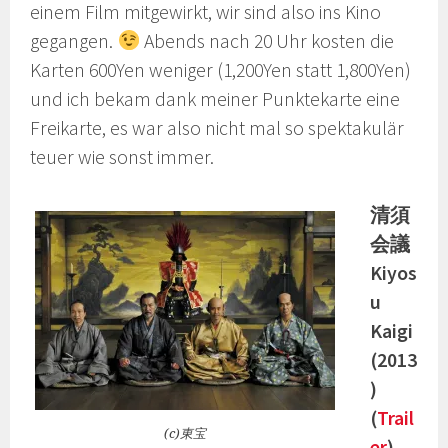
einem Film mitgewirkt, wir sind also ins Kino
gegangen.
Abends nach 20 Uhr kosten die
Karten 600Yen weniger (1,200Yen statt 1,800Yen)
und ich bekam dank meiner Punktekarte eine
Freikarte, es war also nicht mal so spektakulär
teuer wie sonst immer.
清須
会議
Kiyos
u
Kaigi
(2013
)
(
Trail
(c)東宝
er
)