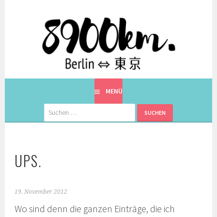
Springe
zum
Inhalt
EINE BERLINERIN IN JAPAN. MIT EINEM JAPANER.
8900KM. BERLIN ⇔ 東京
MENÜ
Suchen
nach:
UPS.
19. November 2012
Wo sind denn die ganzen Einträge, die ich