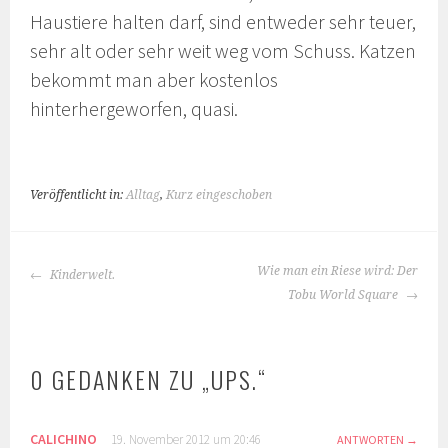
Haustiere halten darf, sind entweder sehr teuer,
sehr alt oder sehr weit weg vom Schuss. Katzen
bekommt man aber kostenlos
hinterhergeworfen, quasi.
Veröffentlicht in:
Alltag
,
Kurz eingeschoben
BEITRAGS-
Wie man ein Riese wird: Der
Kinderwelt.
NAVIGATION
Tobu World Square
0 GEDANKEN ZU „
UPS.
“
CALICHINO
19. November 2012 um 20:46
ANTWORTEN