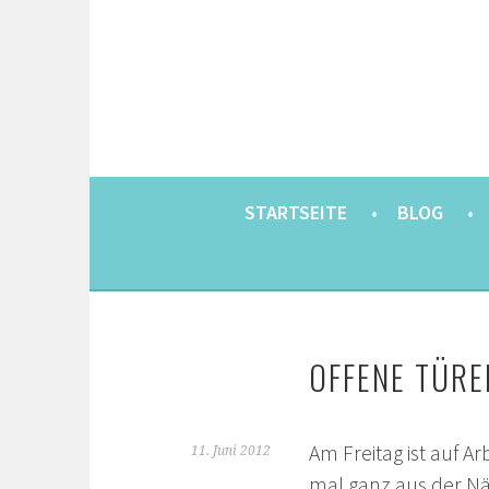
Springe
zum
Inhalt
EINE BERLINERIN IN JAPAN. MIT EINEM JAP
8900KM. BERLIN 
STARTSEITE
BLOG
OFFENE TÜRE
Am Freitag ist auf A
11. Juni 2012
mal ganz aus der N