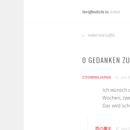
Veröffentlicht in:
Arbeit
BEITRAGS-
Gabel und Löffel.
NAVIGATION
0 GEDANKEN ZU
ZOOMINGJAPAN
12. Juni 
Ich wünsch d
Wochen, zwei
Das wird sc
西の魔女
12. Juni 