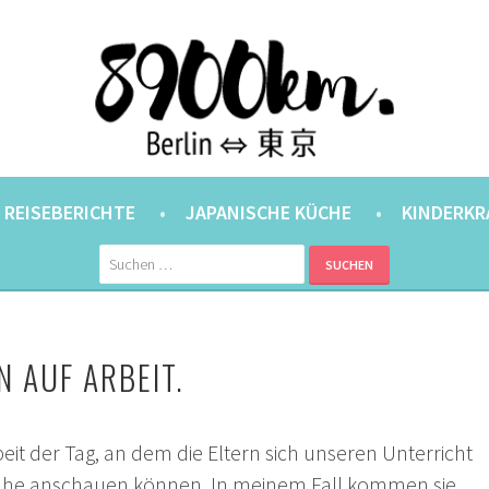
ANER.
⇔ 東京
REISEBERICHTE
JAPANISCHE KÜCHE
KINDERKR
Suchen
nach:
N AUF ARBEIT.
rbeit der Tag, an dem die Eltern sich unseren Unterricht
ähe anschauen können. In meinem Fall kommen sie