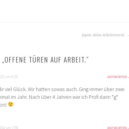
Japan, deine Arbeitsmoral.
 „
OFFENE TÜREN AUF ARBEIT.
“
2012 um 0:19
ANTWORTEN
ir viel Glück. Wir hatten sowas auch. Ging immer über zwei
mal im Jahr. Nach über 4 Jahren war ich Profi darin *g*
hon!
2012 um 7:59
ANTWORTEN