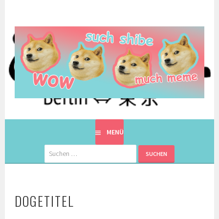
Springe
zum
Inhalt
EINE BERLINERIN IN JAPAN. MIT EINEM JAPANER.
8900KM. BERLIN ⇔ 東京
MENÜ
Suchen
nach:
DOGETITEL