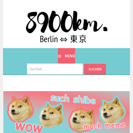
Springe
zum
Inhalt
EINE BERLINERIN IN JAPAN. MIT EINEM JAPANER.
8900KM. BERLIN ⇔ 東京
MENÜ
Suchen
nach: