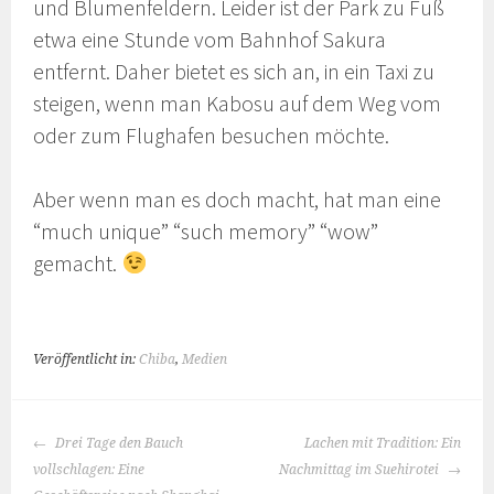
und Blumenfeldern. Leider ist der Park zu Fuß
etwa eine Stunde vom Bahnhof Sakura
entfernt. Daher bietet es sich an, in ein Taxi zu
steigen, wenn man Kabosu auf dem Weg vom
oder zum Flughafen besuchen möchte.
Aber wenn man es doch macht, hat man eine
“much unique” “such memory” “wow”
gemacht.
Veröffentlicht in:
Chiba
,
Medien
BEITRAGS-
Drei Tage den Bauch
Lachen mit Tradition: Ein
NAVIGATION
vollschlagen: Eine
Nachmittag im Suehirotei