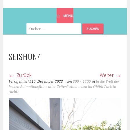
EINE BERLINERIN IN JAPAN. MIT EINEM JAPANER.
8900KM. BERLIN ⇔ 東京
MENÜ
Suchen
nach:
SEISHUN4
Zurück
Weiter
Veröffentlicht
15. Dezember 2023
am
800 × 1200
in
In die Welt der
besten Animationsfilme aller Zeiten* eintauchen im Ghibli Park in
Aichi.