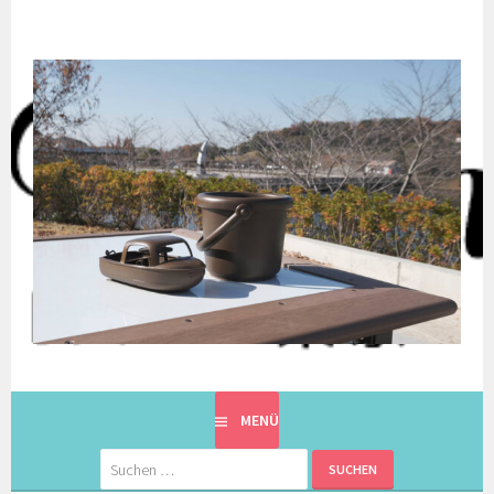
Springe
zum
Inhalt
EINE BERLINERIN IN JAPAN. MIT EINEM JAPANER.
8900KM. BERLIN ⇔ 東京
MENÜ
Suchen
nach: