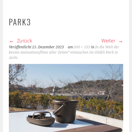
PARK3
Zurück
Weiter
Veröffentlicht
15. Dezember 2023
am
800 × 533
in
In die Welt der
besten Animationsfilme aller Zeiten* eintauchen im Ghibli Park in
Aichi.