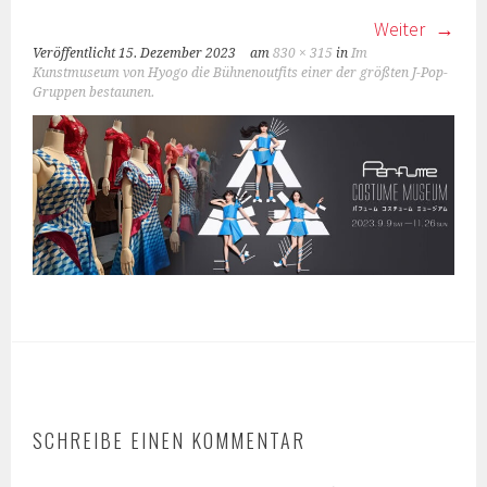
Weiter
Veröffentlicht
15. Dezember 2023
am
830 × 315
in
Im
Kunstmuseum von Hyogo die Bühnenoutfits einer der größten J-Pop-
Gruppen bestaunen.
SCHREIBE EINEN KOMMENTAR