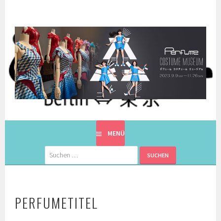
Springe
zum
Inhalt
EINE BERLINERIN IN JAPAN. MIT EINEM JAPANER.
8900KM. BERLIN ⇔ 東京
MENÜ
Suchen
nach:
PERFUMETITEL