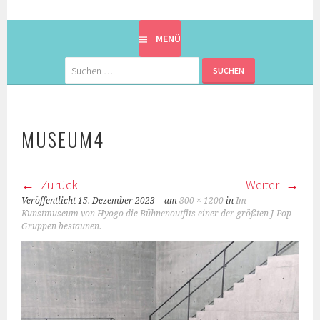
EINE BERLINERIN IN JAPAN. MIT EINEM JAPANER.
8900KM. BERLIN ⇔ 東京
MENÜ
Suchen
nach:
MUSEUM4
Zurück
Weiter
Veröffentlicht
15. Dezember 2023
am
800 × 1200
in
Im
Kunstmuseum von Hyogo die Bühnenoutfits einer der größten J-Pop-
Gruppen bestaunen.