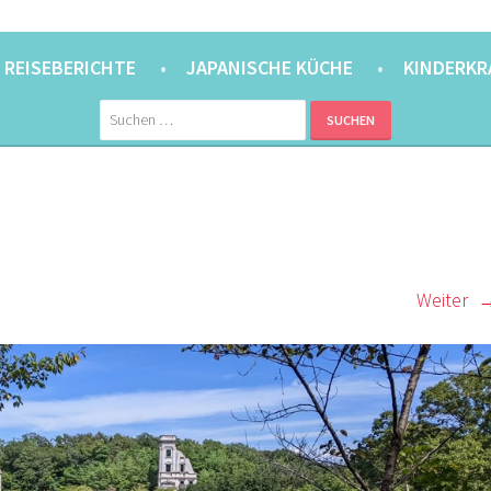
ANER.
⇔ 東京
REISEBERICHTE
JAPANISCHE KÜCHE
KINDERKR
Suchen
nach:
Weiter