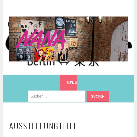
Springe
zum
Inhalt
EINE BERLINERIN IN JAPAN. MIT EINEM JAPANER.
8900KM. BERLIN ⇔ 東京
MENÜ
Suchen
nach:
AUSSTELLUNGTITEL