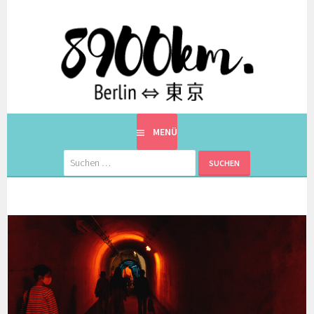
Springe
zum
Inhalt
EINE BERLINERIN IN JAPAN. MIT EINEM JAPANER.
8900KM. BERLIN ⇔ 東京
MENÜ
Suchen
nach: