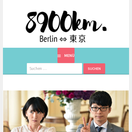
Springe
zum
Inhalt
EINE BERLINERIN IN JAPAN. MIT EINEM JAPANER.
8900KM. BERLIN ⇔ 東京
MENÜ
Suchen
nach: