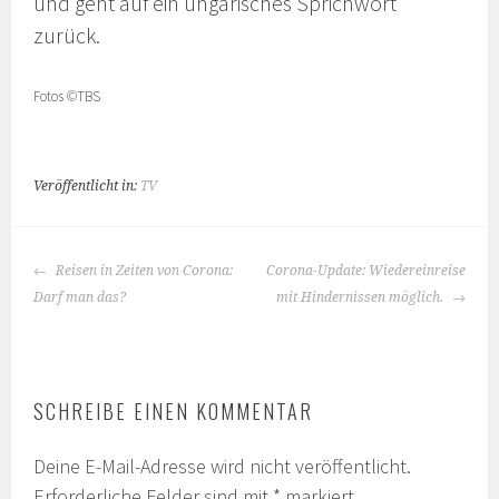
und geht auf ein ungarisches Sprichwort
zurück.
Fotos ©️TBS
Veröffentlicht in:
TV
BEITRAGS-
Reisen in Zeiten von Corona:
Corona-Update: Wiedereinreise
NAVIGATION
Darf man das?
mit Hindernissen möglich.
SCHREIBE EINEN KOMMENTAR
Deine E-Mail-Adresse wird nicht veröffentlicht.
Erforderliche Felder sind mit
*
markiert