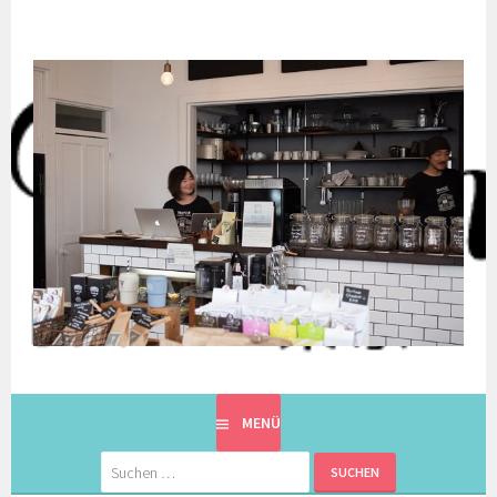
Springe
zum
Inhalt
EINE BERLINERIN IN JAPAN. MIT EINEM JAPANER.
8900KM. BERLIN ⇔ 東京
MENÜ
Suchen
nach: